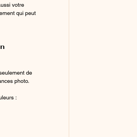
ussi votre 
sement qui peut 
n 
 seulement de 
ances photo. 
uleurs :