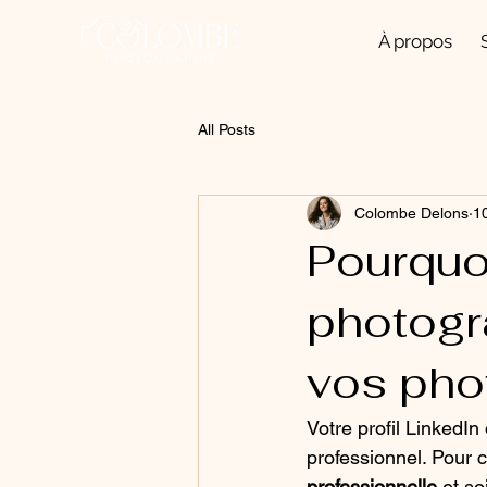
À propos
All Posts
Colombe Delons
10
Pourquoi
photogr
vos pho
Votre profil LinkedI
professionnel. Pour c
professionnelle
 et s