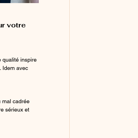
r votre 
qualité inspire 
l. Idem avec 
u mal cadrée 
re sérieux et 