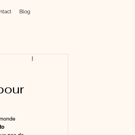
ntact
Blog
pour
e monde 
to  
eux pas de 