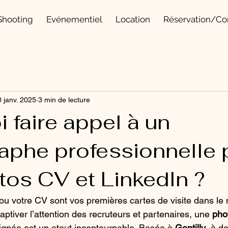
Shooting
Evénementiel
Location
Réservation/Co
 janv. 2025
3 min de lecture
 faire appel à un
aphe professionnelle 
tos CV et LinkedIn ?
n ou votre CV sont vos premières cartes de visite dans l
aptiver l’attention des recruteurs et partenaires, une 
pho
oignée est un atout incontournable. Basée à 
Gentilly
, à d