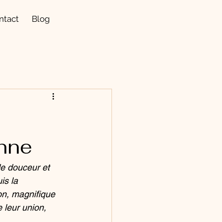
ntact
Blog
nne
e douceur et 
is la 
on, magnifique 
 leur union, 