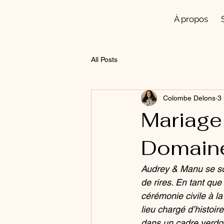
À propos
All Posts
Colombe Delons
3
Mariage
Domaine
Audrey & Manu se son
de rires. En tant qu
cérémonie civile à l
lieu chargé d’histoir
dans un cadre verdo