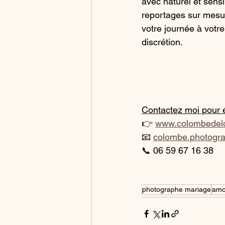
avec naturel et sensi
reportages sur mesur
votre journée à votre
discrétion.
Contactez moi pour é
👉 
www.colombedel
📧 
colombe.photogr
📞 06 59 67 16 38
photographe mariage
amo