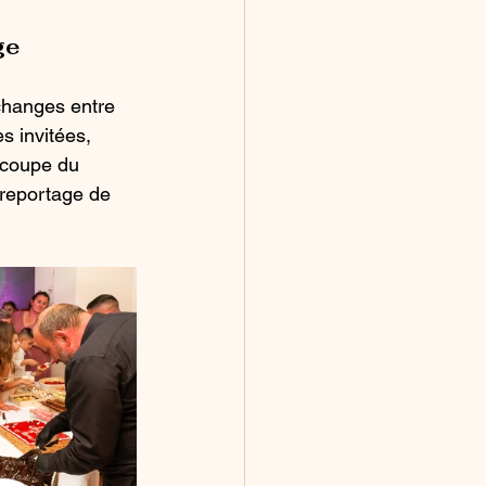
ge
changes entre 
s invitées, 
écoupe du 
 reportage de 
.