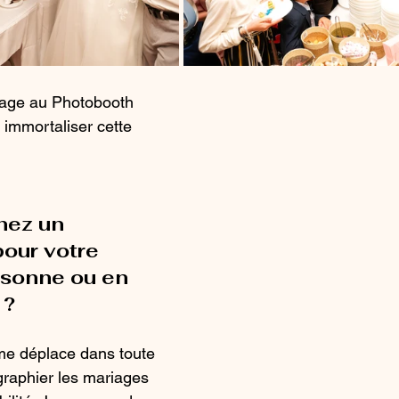
ssage au Photobooth 
 immortaliser cette 
hez un 
our votre 
sonne ou en 
 ?
 me déplace dans toute 
graphier les mariages 