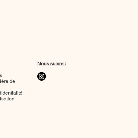
Nous suivre :
s
ière de
identialité
lisation